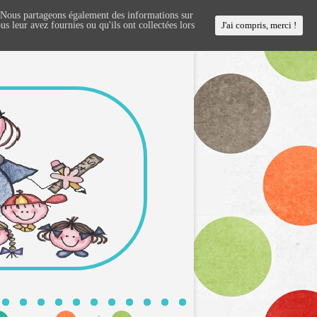
c. Nous partageons également des informations sur
us leur avez fournies ou qu'ils ont collectées lors
J'ai compris, merci !