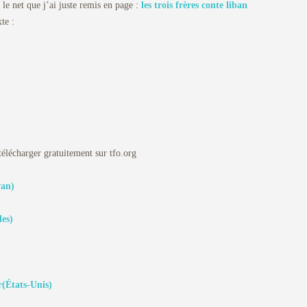
 le net que j’ai juste remis en page :
les trois frères conte liban
te :
télécharger gratuitement sur tfo.org
wan)
les)
(États-Unis)