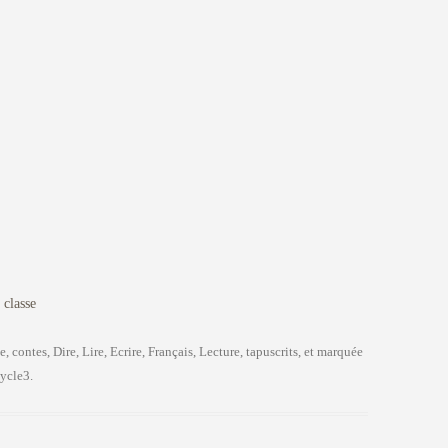
 classe
e
,
contes
,
Dire, Lire, Ecrire
,
Français
,
Lecture
,
tapuscrits
, et marquée
cycle3
.