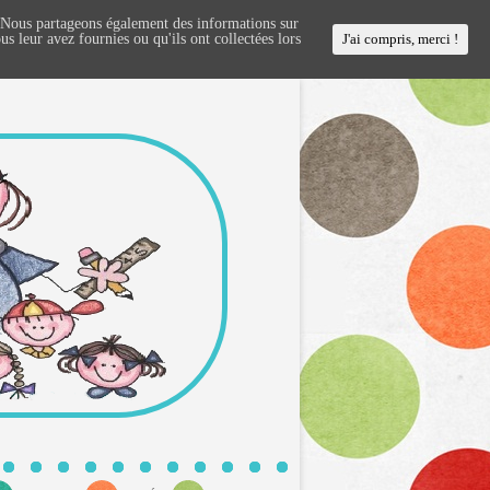
c. Nous partageons également des informations sur
us leur avez fournies ou qu'ils ont collectées lors
J'ai compris, merci !