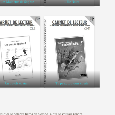
Les Malheurs de Sophie
L’île Noire
Un putois épatant
Tu peux toujours courir
 étudier le célèbre héros de Sempé, à qui je voulais rendre