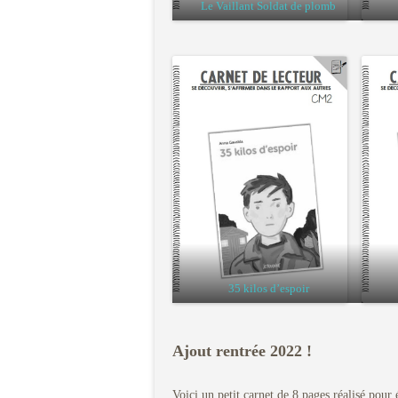
Le Vaillant Soldat de plomb
35 kilos d’espoir
Ajout rentrée 2022 !
Voici un petit carnet de 8 pages réalisé pour