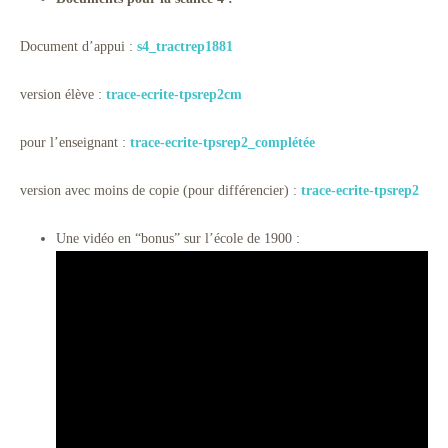
Document d’appui :
s4_tractrep1881
version élève :
trace-ecrite-tpsrep2cm
pour l’enseignant :
trace-ecrite-tpsrep2_complétée
version avec moins de copie (pour différencier) :
trace-ecrite-tpsrep2
Une vidéo en “bonus” sur l’école de 1900 :