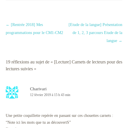
Navigation des articles
←
[Rentrée 2018] Mes
[Etude de la langue] Présentation
programmations pour le CM1-CM2
de 1, 2, 3 parcours Etude de la
langue
→
19 réflexions au sujet de «
[Lecture] Carnets de lecteurs pour des
lectures suivies
»
Charivari
12 février 2019 à 15 h 43 min
Une petite coquillette repérée en passant sur ces chouettes carnets :
“Note ici les mots que tu as découvertS”