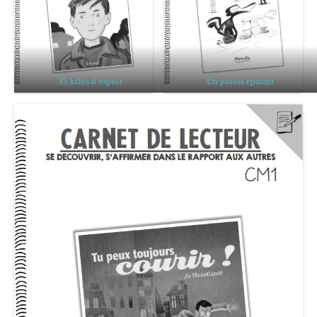
35 kilos d’espoir
Un putois épatant