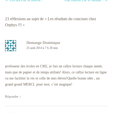
Navigation des articles
←
Les docs de la rentrée !
Une rentrée Par le Monde !
→
23 réflexions au sujet de «
Les résultats du concours chez
Orphys !!!
»
Demange Dominique
25 août 2014 à 7 h 20 min
professeur des écoles en CM2, je fais un rallye lecture chaque année,
mais que de papier et de temps utilisés! Alors, ce rallye lecture en ligne
va me faciliter la vie et celle de mes élèves!Quelle bonne idée , un
grand grand MERCI, pour moi, c’est magique!
Répondre
↓