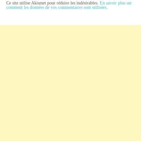
Ce site utilise Akismet pour réduire les indésirables.
En savoir plus sur
comment les données de vos commentaires sont utilisées
.