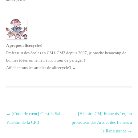
A propos alicecycle3
Professeur des écoles en CM1-CM2 depuis 2007, je pioche beaucoup de
bonnes idées sur le net, à mon tour de partager !
Afficher tous les articles de alicecycle3
→
Navigation des articles
←
[Coup de cœur] C’est la Saint
[Histoire CM] François 1er, un
Valentin de la CPB !
protecteur des Arts et des Lettres à
la Renaissance
→