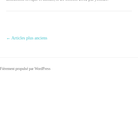
Navigation des articles
←
Articles plus anciens
Fièrement propulsé par WordPress