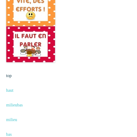
top
haut
milieubas
milieu
bas