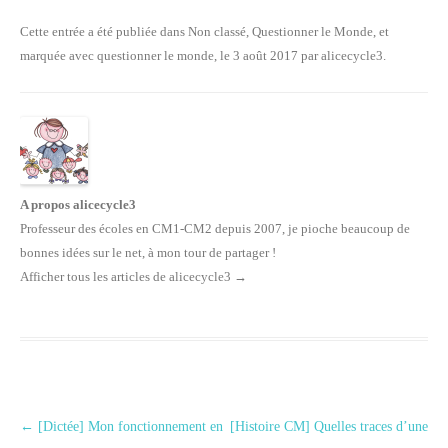
Cette entrée a été publiée dans
Non classé
,
Questionner le Monde
, et
marquée avec
questionner le monde
, le
3 août 2017
par
alicecycle3
.
A propos alicecycle3
Professeur des écoles en CM1-CM2 depuis 2007, je pioche beaucoup de
bonnes idées sur le net, à mon tour de partager !
Afficher tous les articles de alicecycle3
→
Navigation des articles
←
[Dictée] Mon fonctionnement en
[Histoire CM] Quelles traces d’une