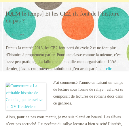
[QLM le temps] Et les CE2, ils font de l’histoire
ou pas ?
16 réponses
Depuis la rentrée 2016, les CE2 font parti du cycle 2 et ne font plus
d’histoire à proprement parler. Pour une classe comme la mienne, c’est
assez peu pratique, il a fallu que je modifie mon organisation. L’été
dernier, j’avais cru trouver la solution et j’en avais parlé ici :
clic
J’ai commencé l’année en faisant un temps
de lecture sous forme de rallye : celui-ci se
composait de lectures de romans docs dans
ce genre-là.
Alors, pour ne pas vous mentir, je me suis planté en beauté. Les élèves
n’ont pas accroché. Le système du rallye lecture a bien suscité l’intérêt,